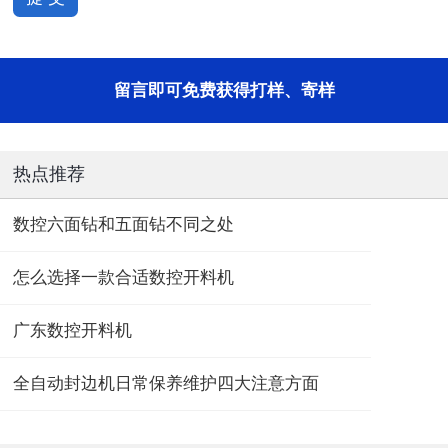
留言即可免费获得打样、寄样
热点推荐
数控六面钻和五面钻不同之处
怎么选择一款合适数控开料机
广东数控开料机
全自动封边机日常保养维护四大注意方面