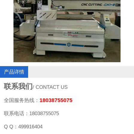
产品详情
联系我们
/ CONTACT US
18038755075
全国服务热线：
联系电话：18038755075
Q Q：499916404