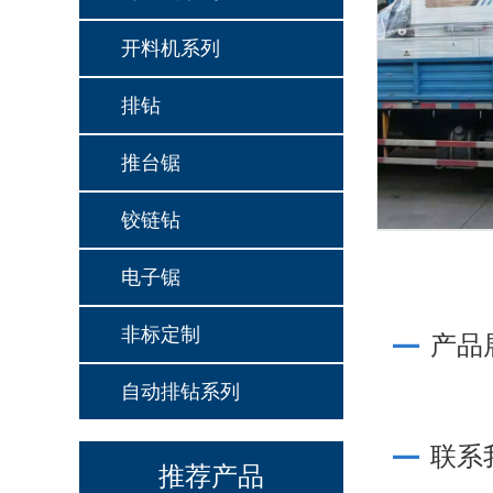
开料机系列
CH1-12S
排钻
推台锯
铰链钻
电子锯
非标定制
产品
JY-668JKGSSFC(pur)
自动排钻系列
联系
推荐产品