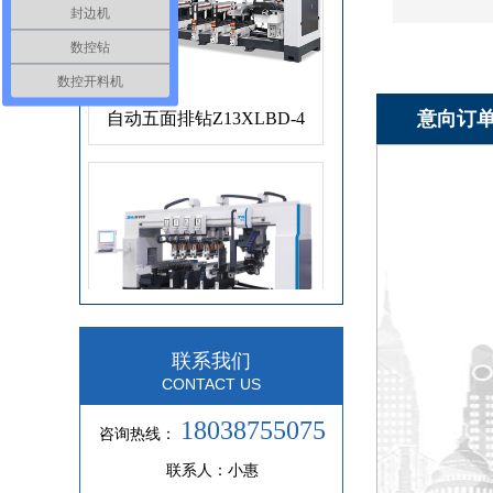
封边机
数控钻
数控开料机
自动五面排钻Z13XLBD-4
意向订
NCZ8XLB
联系我们
CONTACT US
18038755075
咨询热线：
联系人：小惠