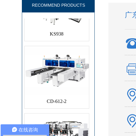
RECOMMEND PRODUCTS
广
KS938
CD-612-2
在线咨询