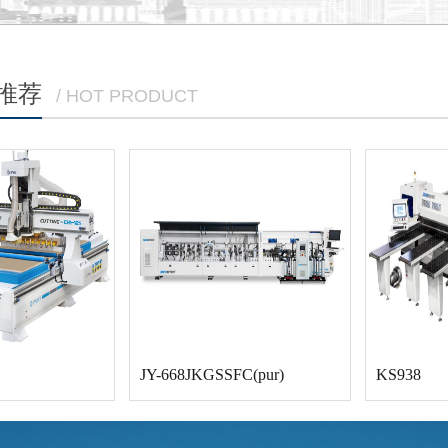
推荐
/ HOT PRODUCT
JY-668JKGSSFC(pur)
KS938