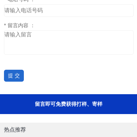
*
留言内容 ：
留言即可免费获得打样、寄样
热点推荐