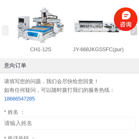
CH1-12S
JY-668JKGSSFC(pur)
意向订单
请填写您的问题，我们会尽快给您回复！
如有任何疑问，可以随时拨打我们的服务热线：
18666547285
*
姓名 ：
*
电话号码 ：