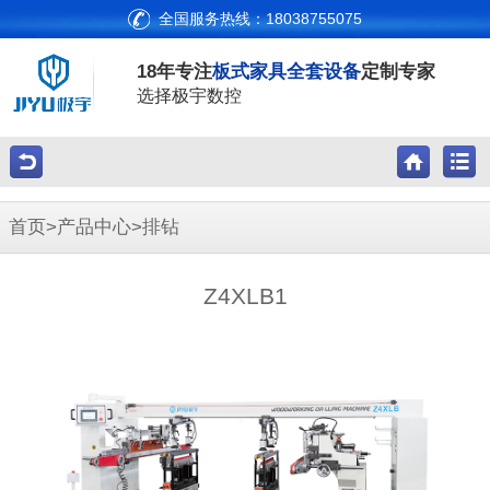
全国服务热线：18038755075
18年专注
板式家具全套设备
定制专家
选择极宇数控
首页
>
产品中心
>
排钻
Z4XLB1