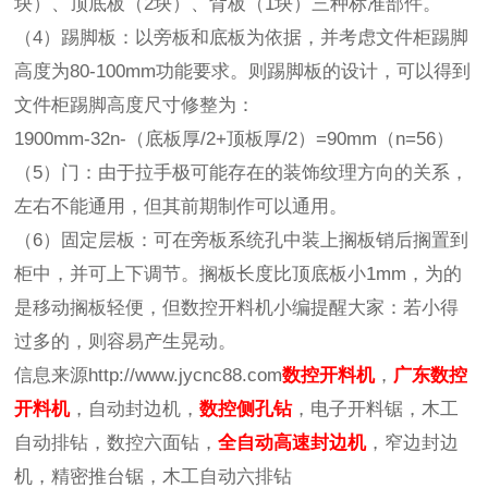
块）、顶底板（2块）、背板（1块）三种标准部件。
（4）踢脚板：以旁板和底板为依据，并考虑文件柜踢脚
高度为80-100mm功能要求。则踢脚板的设计，可以得到
文件柜踢脚高度尺寸修整为：
1900mm-32n-（底板厚/2+顶板厚/2）=90mm（n=56）
（5）门：由于拉手极可能存在的装饰纹理方向的关系，
左右不能通用，但其前期制作可以通用。
（6）固定层板：可在旁板系统孔中装上搁板销后搁置到
柜中，并可上下调节。搁板长度比顶底板小1mm，为的
是移动搁板轻便，但数控开料机小编提醒大家：若小得
过多的，则容易产生晃动。
信息来源http://www.jycnc88.com
数控开料机
，
广东数控
开料机
，自动封边机，
数控侧孔钻
，电子开料锯，木工
自动排钻，数控六面钻，
全自动高速封边机
，窄边封边
机，精密推台锯，木工自动六排钻