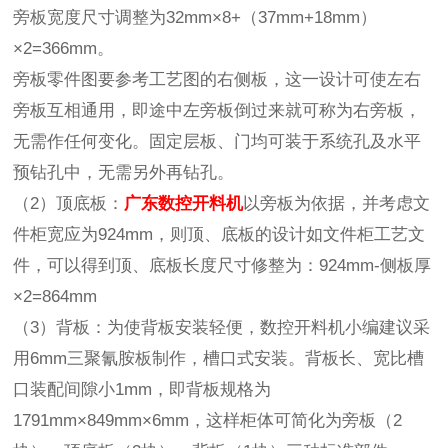
旁板宽度尺寸调整为32mm×8+（37mm+18mm）
×2=366mm。
旁板零件图要参考工艺图的右侧板，这一设计可使左右
旁板互相通用，即途中左旁板倒过来就可称为右旁板，
无需作任何变化。固定层板、门均可装于系统孔及水平
预钻孔中，无需另外再钻孔。
（2）顶底板：
广东数控开料机
以旁板为依据，并考虑文
件柜宽应为924mm，则顶、底板的设计如文件柜工艺文
件，可以得到顶、底板长度尺寸修整为：924mm-侧板厚
×2=864mm
（3）背板：为使背板安装轻便，数控开料机小编建议采
用6mm三聚氰胺板制作，槽口式安装。背板长、宽比槽
口装配间隙小1mm，即背板规格为
1791mm×849mm×6mm，这样柜体可简化为旁板（2